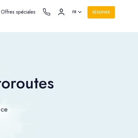
Offres spéciales
FR
RÉSERVER
toroutes
nce