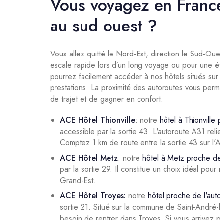
Vous voyagez en Franc
au sud ouest ?
Vous allez quitté le Nord-Est, direction le Sud-Ou
escale rapide lors d’un long voyage ou pour une é
pourrez facilement accéder à nos hôtels situés sur v
prestations. La proximité des autoroutes vous perm
de trajet et de gagner en confort.
ACE Hôtel Thionville
: notre
hôtel à Thionville
accessible par la sortie 43. L'autoroute A31 re
Comptez 1 km de route entre la sortie 43 sur l'A3
ACE Hôtel Metz
: notre
hôtel à Metz proche de
par la sortie 29. Il constitue un choix idéal po
Grand-Est.
ACE Hôtel Troyes:
notre
hôtel proche de l'au
sortie 21. Situé sur la commune de Saint-André-
besoin de rentrer dans Troyes. Si vous arrivez p