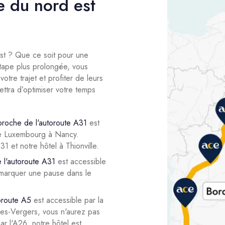
e du nord est
est ? Que ce soit pour une
tape plus prolongée, vous
otre trajet et profiter de leurs
ettra d’optimiser votre temps
 proche de l'autoroute A31
est
lie Luxembourg à Nancy.
1 et notre hôtel à Thionville.
 l'autoroute A31
est accessible
ur marquer une pause dans le
toroute A5
est accessible par la
les-Vergers, vous n'aurez pas
ar l'A26, notre hôtel est