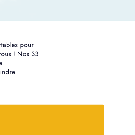
rtables pour
 vous ! Nos 33
e.
oindre