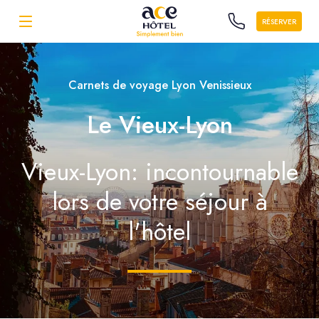
RÉSERVER
Carnets de voyage Lyon Venissieux
Le Vieux-Lyon
Vieux-Lyon: incontournable
lors de votre séjour à
l'hôtel